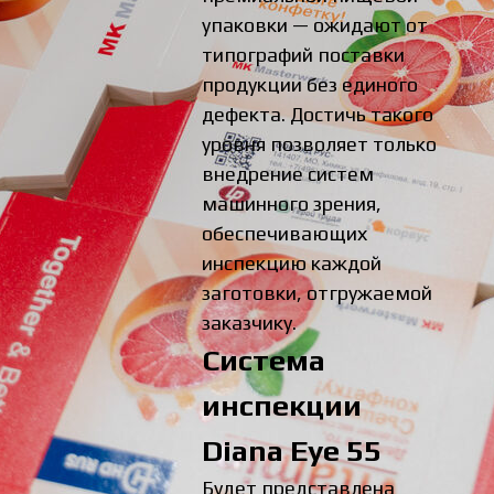
упаковки — ожидают от
типографий поставки
продукции без единого
дефекта. Достичь такого
уровня позволяет только
внедрение систем
машинного зрения,
обеспечивающих
инспекцию каждой
заготовки, отгружаемой
заказчику.
Система
инспекции
Diana Eye 55
Будет представлена