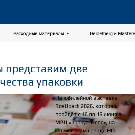
Расходные материалы
Heidelberg и Master
ы представим две
чества упаковки
На юбилейной выставке
RosUpack 2026, которая
пройдёт с 16 по 19 июня в
МВЦ «Крокус Экспо», на
совместном стенде
HD