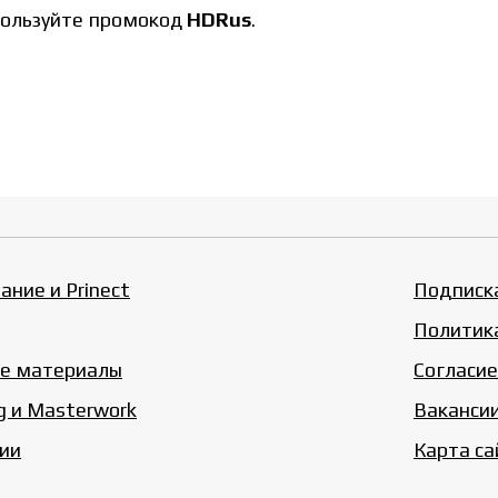
пользуйте промокод
HDRus
.
ние и Prinect
Подписка
Политик
е материалы
Согласие
g и Masterwork
Ваканси
ии
Карта са
ы