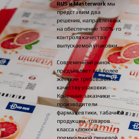
RUS и Masterwork
мы
представим два
решения, направленных
на обеспечение 100%-го
контроля качества
выпускаемой упаковки.
Современный рынок
предъявляет всё более
жёсткие требования к
качеству упаковки.
Конечные заказчики —
производители
фармацевтики, табачной
продукции, товаров
класса «люкс» и
премиальной пищевой