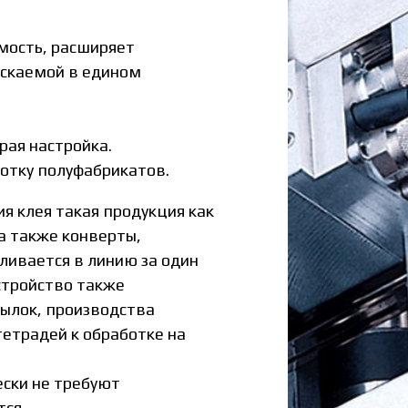
мость, расширяет
ускаемой в едином
ая настройка.
отку полуфабрикатов.
ия клея такая продукция как
 а также конверты,
ливается в линию за один
стройство также
сылок, производства
тетрадей к обработке на
ски не требуют
тся.