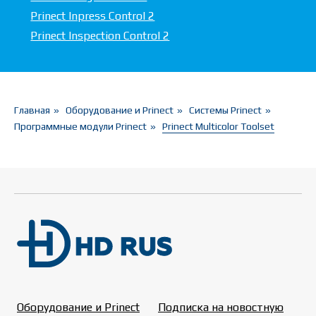
Prinect Inpress Control 2
Prinect Inspection Control 2
Главная
»
Оборудование и Prinect
»
Системы Prinect
»
Программные модули Prinect
»
Prinect Multicolor Toolset
Оборудование и Prinect
Подписка на новостную