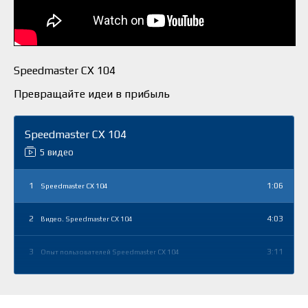
Speedmaster CX 104
Превращайте идеи в прибыль
Speedmaster CX 104
5 видео
1
1:06
Speedmaster CX 104
2
4:03
Видео. Speedmaster CX 104
3
3:11
Опыт пользователей Speedmaster CX 104
4
7:17
Внимание на лакировальную секцию новой машины
Speedmaster CX 104